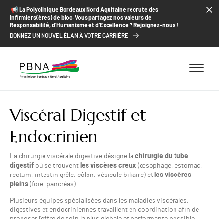
ALLER AU CONTENU
ALLER AU MENU
ALLER À LA RECHERCHE
📢​ La Polyclinique Bordeaux Nord Aquitaine recrute des
Infirmiers(ères) de bloc. Vous partagez nos valeurs de
Responsabilité, d’Humanisme et d’Excellence ? Rejoignez-nous !
DONNEZ UN NOUVEL ÉLAN À VOTRE CARRIÈRE
Viscéral Digestif et
Endocrinien
chirurgie du tube
La chirurgie viscérale digestive désigne la
digestif
les viscères creux
où se trouvent
(œsophage, estomac,
les viscères
rectum, intestin grêle, côlon, vésicule biliaire) et
pleins
(foie, pancréas).
Plusieurs équipes spécialisées dans les maladies viscérales,
digestives et endocriniennes travaillent en coordination afin de
proposer l’offre de soin la plus globale et performante possible,