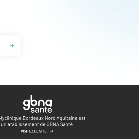
olyclinique Bordeaux Nord Aquitaine est
un établissement de GBNA Santé.
VISITEZ LE SITE