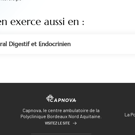
en exerce aussi en :
ral Digestif et Endocrinien
Capnova, le centre ambulatoire de la
La P
Polyclinique Bordeaux Nord Aquitaine.
VISITEZ LE SITE