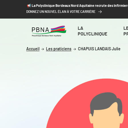
ALLER AU CONTENU
ALLER AU MENU
ALLER À LA RECHERCHE
📢​ La Polyclinique Bordeaux Nord Aquitaine recrute des Infirmier
DONNEZ UN NOUVEL ÉLAN À VOTRE CARRIÈRE
LA
L
POLYCLINIQUE
P
Accueil
Les praticiens
CHAPUIS LANDAIS Julie