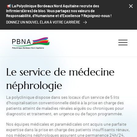
ALLER AU CONTENU
ALLER AU MENU
ALLER À LA RECHERCHE
📢​ La Polyclinique Bordeaux Nord Aquitaine recrute des
Infirmiers(ères) de bloc. Vous partagez nos valeurs de
Responsabilité, d’Humanisme et d’Excellence ? Rejoignez-nous !
DONNEZ UN NOUVEL ÉLAN À VOTRE CARRIÈRE
Le service de médecine
néphrologie
La polyclinique dispose dans ses locaux d’un service de 5 lits
d’hospitalisation conventionnelle dédié à la prise en charge des
patients atteint de maladies rénales aiguës ou chroniques pour
diagnostic et traitement, en urgence ou de façon programmée.
Nos équipes médicales et paramédicales ont acquis une parfaite
expertise dans la prise en charge des patients insuffisants rénaux,
nos médecins néphrologues assurent une permanence 24h/24,