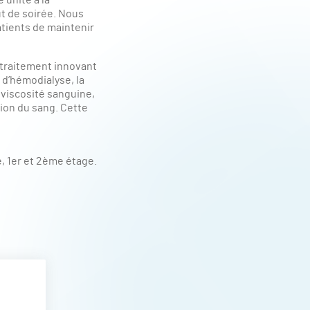
 unité a la
t de soirée. Nous
tients de maintenir
n traitement innovant
 d’hémodialyse, la
viscosité sanguine,
tion du sang. Cette
e, 1er et 2ème étage.