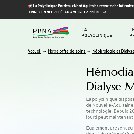
ALLER AU CONTENU
ALLER AU MENU
ALLER À LA RECHERCHE
📢​ La Polyclinique Bordeaux Nord Aquitaine recrute des Infirmier
DONNEZ UN NOUVEL ÉLAN À VOTRE CARRIÈRE
LA
L
POLYCLINIQUE
P
Accueil
Notre offre de soins
Néphrologie et Dialys
Hémodial
Dialyse 
La polyclinique dispos
de Nouvelle-Aquitaine,
technologie. Depuis 20
lourd peut maintenant 
Également présent au n