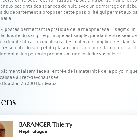
cette unité peut recevoir jusqu’à 72 patients par semaine. Cette
ser aux patients des séances de nuit, avec un démarrage en débu
 du département à proposer cette possibilité qui permet aux pa
nelle.
4 postes permettant la pratique de la rhéophérèse. Il s’agit d’u
la fluidité du sang. Le principe est simple, pendant votre séance
 double filtration du plasma des molécules impliquées dans la 
la viscosité du sang et du plasma pour améliorer la microcircula
lement à des patients présentant une maladie vasculaire.
bâtiment faisant face à l’entrée de la maternité de la polycliniqu
icalisée au rez-de-chaussée.
de Boucher 33 300 Bordeaux
iens
BARANGER Thierry
Néphrologue