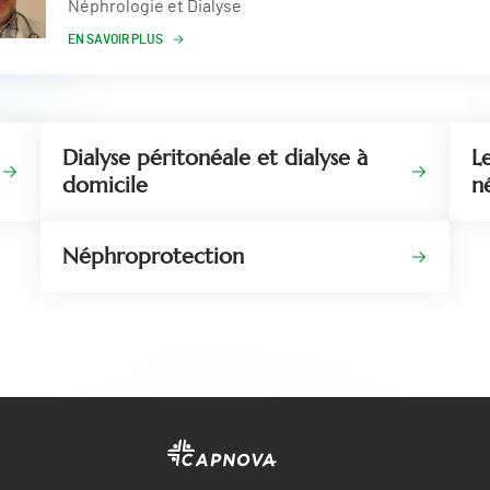
Néphrologie et Dialyse
EN SAVOIR PLUS
Dialyse péritonéale et dialyse à
L
domicile
n
Néphroprotection