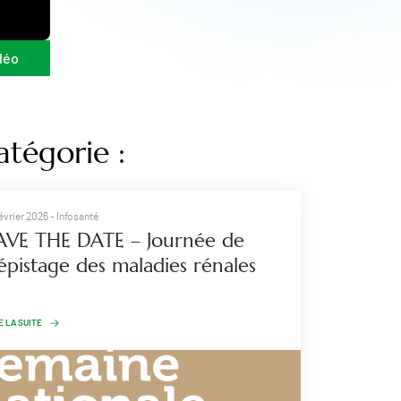
déo
atégorie :
février 2026
- Infosanté
AVE THE DATE – Journée de
épistage des maladies rénales
E LA SUITE