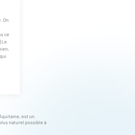
e. On
ns ce
] Le
bien,
qui
Aquitaine, est un
lus naturel possible à