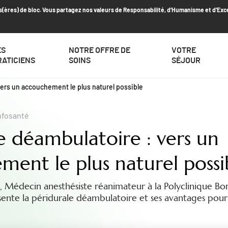
s(ères) de bloc. Vous partagez nos valeurs de Responsabilité, d’Humanisme et d’Exc
ES
NOTRE OFFRE DE
VOTRE
RATICIENS
SOINS
SÉJOUR
vers un accouchement le plus naturel possible
nfosanté
e déambulatoire : vers un
ent le plus naturel possi
, Médecin anesthésiste réanimateur à la Polyclinique B
sente la péridurale déambulatoire et ses avantages pour 