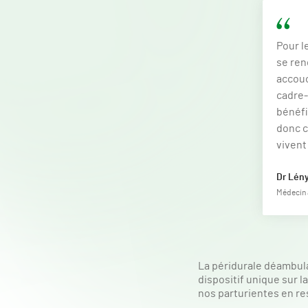
Pour l
se ren
accouc
cadre-
bénéfic
donc c
vivent
Dr Lén
Médecin 
La péridurale déambula
dispositif unique sur 
nos parturientes en res