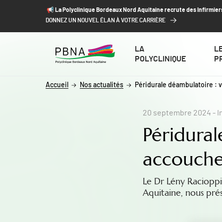
ALLER AU CONTENU
ALLER AU MENU
ALLER À LA RECHERCHE
📢​ La Polyclinique Bordeaux Nord Aquitaine recrute des Infirmier
DONNEZ UN NOUVEL ÉLAN À VOTRE CARRIÈRE
LA
L
POLYCLINIQUE
P
Accueil
Nos actualités
Péridurale déambulatoire : 
20 septembre 2024
- I
Péridural
accouchem
Le Dr Lény Racioppi
Aquitaine, nous pré