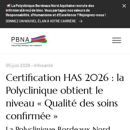
ALLER AU CONTENU
ALLER AU MENU
ALLER À LA RECHERCHE
📢​ La Polyclinique Bordeaux Nord Aquitaine recrute des
Infirmiers(ères) de bloc. Vous partagez nos valeurs de
Responsabilité, d’Humanisme et d’Excellence ? Rejoignez-nous !
DONNEZ UN NOUVEL ÉLAN À VOTRE CARRIÈRE
05 juin 2026
- Infosanté
Certification HAS 2026 : la
Polyclinique obtient le
niveau « Qualité des soins
confirmée »
La Polyclinique Bordeaux Nord