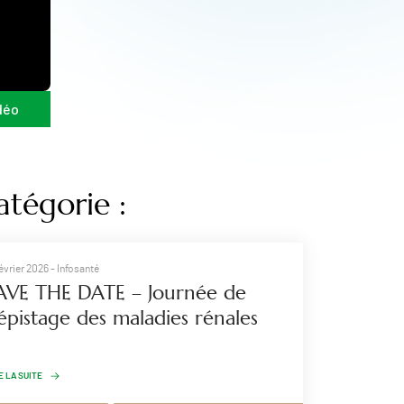
déo
atégorie :
février 2026
- Infosanté
AVE THE DATE – Journée de
épistage des maladies rénales
E LA SUITE