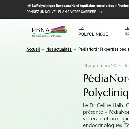
ALLER AU CONTENU
ALLER AU MENU
ALLER À LA RECHERCHE
📢​ La Polyclinique Bordeaux Nord Aquitaine recrute des Infirmier
DONNEZ UN NOUVEL ÉLAN À VOTRE CARRIÈRE
LA
L
POLYCLINIQUE
P
Accueil
Nos actualités
PédiaNord : l'expertise pédi
18 septembre 2024
- I
PédiaNord
Polyclin
Le Dr Céline Halb, 
présente « PédiaNor
viscérale et urologi
endocrinologues. To