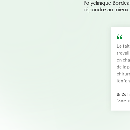
Polyclinique Bordea
répondre au mieux a
Le fai
travai
en cha
de la 
chirur
l’enfa
Dr Céli
Gastro-e