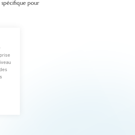
 spécifique pour
e
prise
niveau
 des
rs