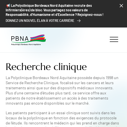
ALLER AU CONTENU
ALLER AU MENU
ALLER À LA RECHERCHE
📢​ La Polyclinique Bordeaux Nord Aquitaine recrute des
Infirmiers(ères) de bloc. Vous partagez nos valeurs de
Responsabilité, d’Humanisme et d’Excellence ? Rejoignez-nous !
DONNEZ UN NOUVEL ÉLAN À VOTRE CARRIÈRE
Recherche clinique
La Polyclinique Bordeaux Nord Aquitaine possède depuis 1998 un
Service de Recherche Clinique, focalisé sur les cancers et leurs
traitements ainsi que sur des dispositifs médicaux innovants.
Plus d’une centaine d’études plus tard, ce service offre aux
patients de notre établissement un accès à des traitements
innovants pas encore disponibles sur le marché.
Les patients participant à un essai clinique sont suivis dans les
locaux de la polyclinique en fonction des exigences du protocole
de l’étude. Ils rencontrent le médecin qui les prend en charge dans