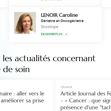
LENOIR Caroline
Gériatre et Oncogériatre
Oncologie
EN SAVOIR PLUS
les actualités concernant
e de soin
Infosanté
aire : aller vers le
Article Journal des
améliorer sa prise
– « Cancer : que sign
présence d'une "tac