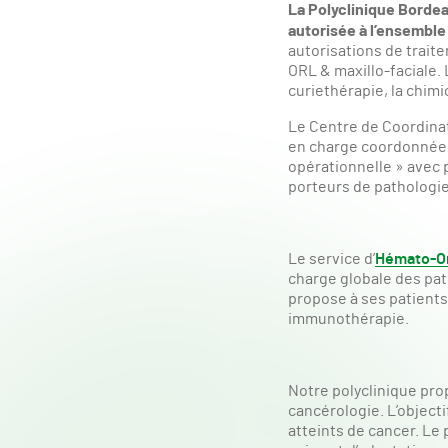
La Polyclinique Bordea
autorisée à l’ensemble
autorisations de trait
ORL & maxillo-faciale.
curiethérapie, la chim
Le Centre de Coordinat
en charge coordonnée d
opérationnelle » avec p
porteurs de pathologi
Le service d’
Hémato-On
charge globale des pat
propose à ses patients
immunothérapie.
Notre polyclinique pr
cancérologie. L’objecti
atteints de cancer. L