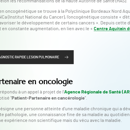
 selon les recommandations de la Haute Autorité de Santé (HAS).
 en oncogénétique se trouve à la Polyclinique Bordeaux Nord Aqui
’INCa (Institut National du Cancer), l’oncogénétique consiste « d’é
avoriser le développement de certains cancers ». Depuis cette d
 en constante augmentation, en lien avec le «
Centre Aquitain d
IAGNOSTIC RAPIDE LESION PULMONAIRE
rtenaire en oncologie
Agence Régionale de Santé (ARS
épondu à un appel à projet de l’
Patient-Partenaire en cancérologie
ptisé "
".
ésigne une personne atteinte d'une maladie chronique qui a dé
e pathologie, une connaissance fine de sa maladie au quotidien. I
ne expérience non scientifique mais du vécu avec la maladie.