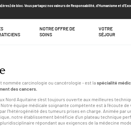
s(ères) de bloc. Vous partagez nos valeurs de Responsabilité, d’Humanisme et d’Exc
ES
NOTRE OFFRE DE
VOTRE
RATICIENS
SOINS
SÉJOUR
e
spécialité médic
t nommée carcinologie ou cancérologie - est la
ement des cancers.
ux Nord Aquitaine s’est toujours ouverte aux meilleures techni
. Notre équipe médicale soignante compétente est à l’écoute de
 par l’hétérogénéité des tumeurs prises en charge. Animée par u
ue, notre établissement bénéficie d’un plateau technique perf
pluridisciplinaire répondant aux exigences de la médecine mod