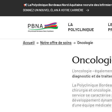
ALLER AU CONTENU
ALLER AU MENU
ALLER À LA RECHERCHE
📢​ La Polyclinique Bordeaux Nord Aquitaine recrute des Infirmier
DONNEZ UN NOUVEL ÉLAN À VOTRE CARRIÈRE
LA
L
POLYCLINIQUE
P
Accueil
Notre offre de soins
Oncologie
Oncologi
L'oncologie - égalemen
diagnostic et de trait
La Polyclinique Bordea
chirurgie et oncologie
service se caractérise
développement dynamiq
d’une équipe médicale 