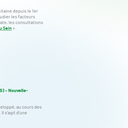
taine depuis le 1er
tudier les facteurs
ate, les consultations
u Sein
».
) – Nouvelle-
veloppé, au cours des
l s'agit d'une