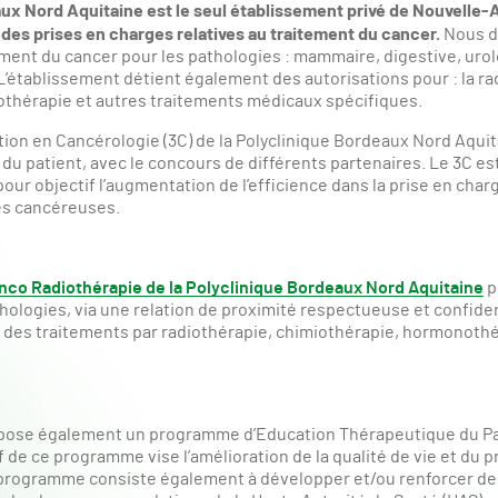
ux Nord Aquitaine est le seul établissement privé de Nouvelle-A
 des prises en charges relatives au traitement du cancer.
Nous d
ement du cancer pour les pathologies : mammaire, digestive, uro
 L’établissement détient également des autorisations pour : la ra
iothérapie et autres traitements médicaux spécifiques.
ion en Cancérologie (3C) de la Polyclinique Bordeaux Nord Aquit
u patient, avec le concours de différents partenaires. Le 3C est
our objectif l’augmentation de l’efficience dans la prise en char
es cancéreuses.
co Radiothérapie de la Polyclinique Bordeaux Nord Aquitaine
p
hologies, via une relation de proximité respectueuse et confiden
 des traitements par radiothérapie, chimiothérapie, hormonothé
opose également un programme d’Education Thérapeutique du Pa
f de ce programme vise l’amélioration de la qualité de vie et du 
e programme consiste également à développer et/ou renforcer d