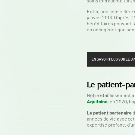
soins et d’adaptation,
Enfin, une conseillère
janvier 2018. D’après l
héréditaires pouvant f
en oncogénétique sont
EN SAVOIR PLUS SUR LE D
Le patient-pa
Notre établissement a r
Aquitaine
, en 2020, ba
Le patient partenaire
d
années de vie avec cett
expertise profane, d'u