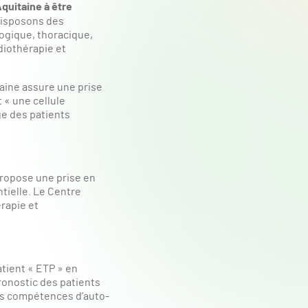
quitaine à être
isposons des
logique, thoracique,
diothérapie et
aine assure une prise
 « une cellule
ge des patients
ropose une prise en
tielle. Le Centre
rapie et
tient « ETP » en
pronostic des patients
es compétences d’auto-