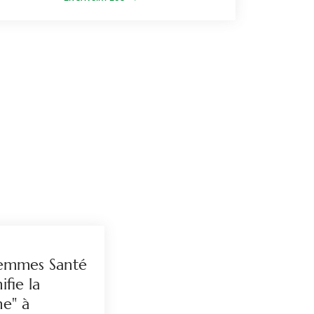
 Femmes Santé
ifie la
he" à