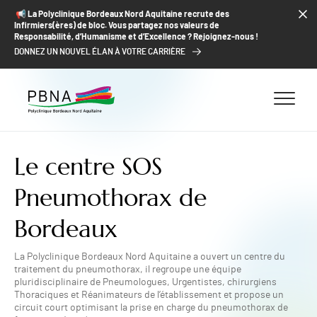
ALLER AU CONTENU
ALLER AU MENU
ALLER À LA RECHERCHE
📢​ La Polyclinique Bordeaux Nord Aquitaine recrute des
Infirmiers(ères) de bloc. Vous partagez nos valeurs de
Responsabilité, d’Humanisme et d’Excellence ? Rejoignez-nous !
DONNEZ UN NOUVEL ÉLAN À VOTRE CARRIÈRE
Le centre SOS
Pneumothorax de
Bordeaux
La Polyclinique Bordeaux Nord Aquitaine a ouvert un centre du
traitement du pneumothorax, il regroupe une équipe
pluridisciplinaire de Pneumologues, Urgentistes, chirurgiens
Thoraciques et Réanimateurs de l’établissement et propose un
circuit court optimisant la prise en charge du pneumothorax de