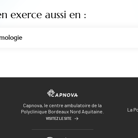
en exerce aussi en :
mologie
Capnova, le centre ambulatoire de la
La P
Polyclinique Bordeaux Nord Aquitaine.
VISITEZ LE SITE