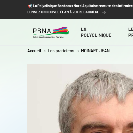
ALLER AU CONTENU
ALLER AU MENU
ALLER À LA RECHERCHE
📢​ La Polyclinique Bordeaux Nord Aquitaine recrute des Infirmier
DONNEZ UN NOUVEL ÉLAN À VOTRE CARRIÈRE
LA
L
POLYCLINIQUE
P
Accueil
Les praticiens
MOINARD JEAN