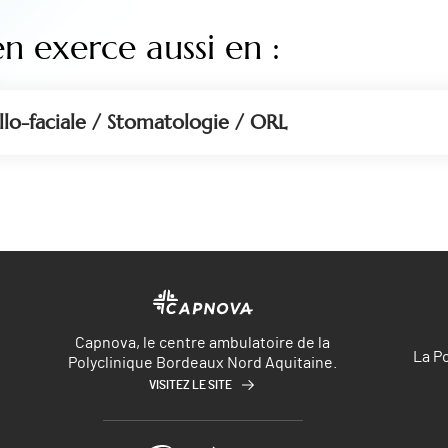
en exerce aussi en :
llo-faciale / Stomatologie / ORL
Capnova, le centre ambulatoire de la
La P
Polyclinique Bordeaux Nord Aquitaine.
VISITEZ LE SITE