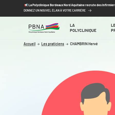
ALLER AU CONTENU
ALLER AU MENU
ALLER À LA RECHERCHE
📢​ La Polyclinique Bordeaux Nord Aquitaine recrute des Infirmier
DONNEZ UN NOUVEL ÉLAN À VOTRE CARRIÈRE
LA
L
POLYCLINIQUE
P
Accueil
Les praticiens
CHAMBRIN Hervé