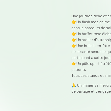
Une journée riche et e
👉​Un flash mob animé 
dans le parcours de so
👉​Un buffet rose élabo
👉​Un atelier d’autopa
👉​Une bulle bien-être
de la santé sexuelle qu
participant à cette jo
👉​Un pôle sportif a ét
patients.
Tous ces stands et ani
🙏 Un immense merci à 
de partage et d’engage