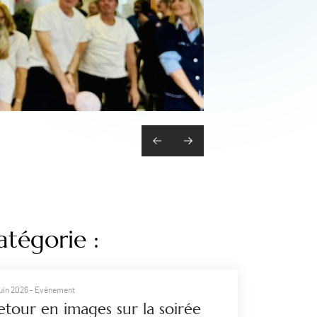
atégorie :
juin 2026
- Evénement
etour en images sur la soirée