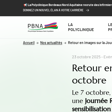
ALLER AU CONTENU
ALLER AU MENU
ALLER À LA RECHERCHE
📢​ La Polyclinique Bordeaux Nord Aquitaine recrute des Infirmier
DONNEZ UN NOUVEL ÉLAN À VOTRE CARRIÈRE
LA
L
POLYCLINIQUE
P
Accueil
Nos actualités
Retour en images sur la Jou
23 octobre 2025
- Evé
Retour en
octobre
Le 7 octobre,
une
Journée 
sensibilisatio