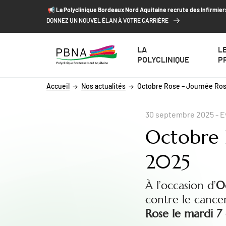
ALLER AU CONTENU
ALLER AU MENU
ALLER À LA RECHERCHE
📢​ La Polyclinique Bordeaux Nord Aquitaine recrute des Infirmier
DONNEZ UN NOUVEL ÉLAN À VOTRE CARRIÈRE
LA
L
POLYCLINIQUE
P
Accueil
Nos actualités
Octobre Rose – Journée Ros
30 septembre 2025
- 
Octobre 
2025
À l’occasion d’
O
contre le cancer
Rose le mardi 7