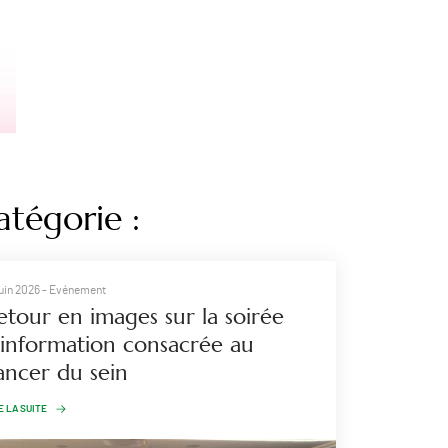
atégorie :
juin 2026
- Evénement
etour en images sur la soirée
’information consacrée au
ancer du sein
E LA SUITE