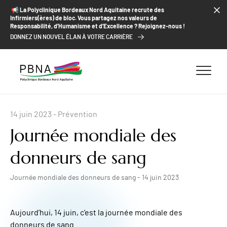
ALLER AU CONTENU
ALLER AU MENU
ALLER À LA RECHERCHE
📢​ La Polyclinique Bordeaux Nord Aquitaine recrute des
Infirmiers(ères) de bloc. Vous partagez nos valeurs de
Responsabilité, d’Humanisme et d’Excellence ? Rejoignez-nous !
DONNEZ UN NOUVEL ÉLAN À VOTRE CARRIÈRE
14 juin 2023
- Prévention
Journée mondiale des
donneurs de sang
Journée mondiale des donneurs de sang - 14 juin 2023
Aujourd’hui, 14 juin, c’est la journée mondiale des
donneurs de sang.