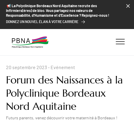
ALLER AU CONTENU
ALLER AU MENU
ALLER À LA RECHERCHE
📢​ La Polyclinique Bordeaux Nord Aquitaine recrute des
Infirmiers(ères) de bloc. Vous partagez nos valeurs de
Responsabilité, d’Humanisme et d’Excellence ? Rejoignez-nous !
DONNEZ UN NOUVEL ÉLAN À VOTRE CARRIÈRE
20 septembre 2023
- Evénement
Forum des Naissances à la
Polyclinique Bordeaux
Nord Aquitaine
Futurs parents, venez découvrir votre maternité à Bordeaux !