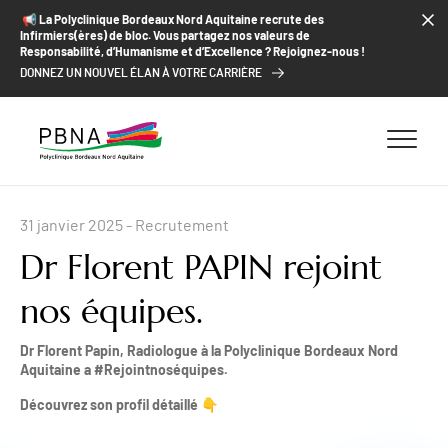
ALLER AU CONTENU
ALLER AU MENU
ALLER À LA RECHERCHE
📢​ La Polyclinique Bordeaux Nord Aquitaine recrute des
Infirmiers(ères) de bloc. Vous partagez nos valeurs de
Responsabilité, d’Humanisme et d’Excellence ? Rejoignez-nous !
DONNEZ UN NOUVEL ÉLAN À VOTRE CARRIÈRE
31 janvier 2025
- Recrutement
Dr Florent PAPIN rejoint
nos équipes.
Dr Florent Papin, Radiologue à la Polyclinique Bordeaux Nord
Aquitaine a #Rejointnoséquipes.
Découvrez son profil détaillé 👇